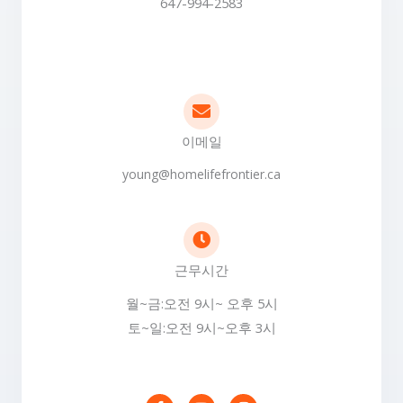
647-994-2583
이메일
young@homelifefrontier.ca
근무시간
월~금:오전 9시~ 오후 5시
토~일:오전 9시~오후 3시
F
Y
I