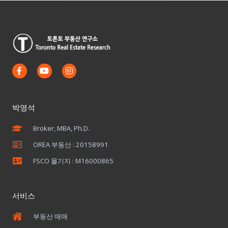
F
Y
I
a
o
n
c
u
s
e
t
t
b
u
a
o
b
g
박영석
o
e
r
k
a
Broker, MBA, Ph.D.
-
m
f
OREA 부동산 : 20158991
FSCO 몰기지 : M16000865
서비스
부동산 매매