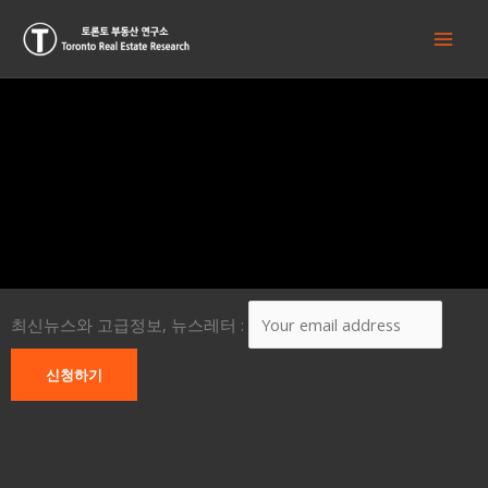
콘
텐
츠
로
건
너
뛰
기
최신뉴스와 고급정보, 뉴스레터 :
P
N