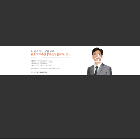
r
e
e
x
v
t
i
o
부동산연구소
u
s