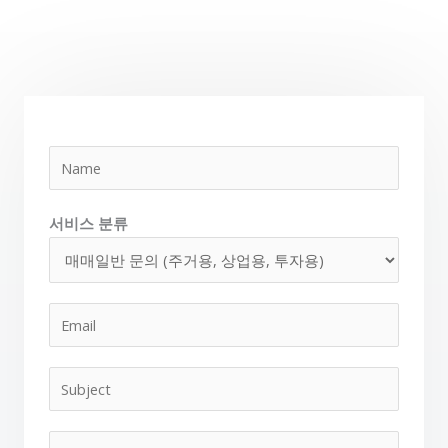
이
름
서비스 분류
이
메
일
제
*
목
문